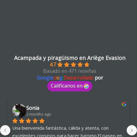
Acampada y piragüismo en Ariège Evasion
4.7
Basado en 471 reseñas
Google
o
o
g
l
Desarrollado
por
Califícanos en
Sonia
2 months ago
Una bienvenida fantástica, cálida y atenta, con 
excelentes consejos para hacer turismo.El paseo en 