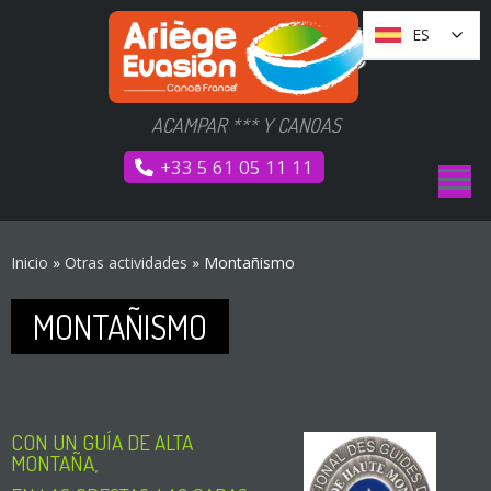
Ir
Panel de gestión de cookies
ES
ES
a
contenido
ACAMPAR *** Y CANOAS
+33 5 61 05 11 11
Inicio
»
Otras actividades
»
Montañismo
MONTAÑISMO
CON UN GUÍA DE ALTA
MONTAÑA,