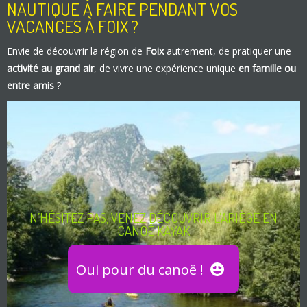
NAUTIQUE À FAIRE PENDANT VOS
VACANCES À FOIX ?
Envie de découvrir la région de
Foix
autrement, de pratiquer une
activité au grand air
, de vivre une expérience unique
en famille ou
entre amis
?
N’HÉSITEZ PAS, VENEZ DÉCOUVRIR L’ARIÈGE EN
CANOË KAYAK
Oui pour du canoë !