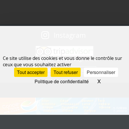
Instagram
Ce site utilise des cookies et vous donne le contrôle sur
Donnez votre avis sur Ariege Evasion
ceux que vous souhaitez activer
Tout accepter
Tout refuser
Personnaliser
X
Masquer le 
Politique de confidentialité
Allier : Canoë Val d'Allier
-
Ardèche : Alpha bateaux
-
Ariège : Ariège Evasion
-
Aveyron : Nature Escapade
-
Chassezac : CCC
-
Dordogne : Safaraid
-
Drôme :