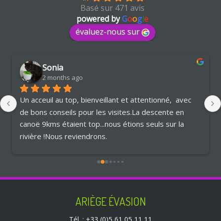
Basé sur 471 avis
powered by
G
o
o
g
l
e
évaluez-nous sur
Sonia
2 months ago
Un acceuil au top, bienveillant et attentionné,  avec 
de bons conseils pour les visites.La descente en 
canoë 9kms étaient top...nous étions seuls sur la 
rivière !Nous reviendrons.
ARIÈGE ÉVASION
Tél. :
+33 (0)5 61 05 11 11