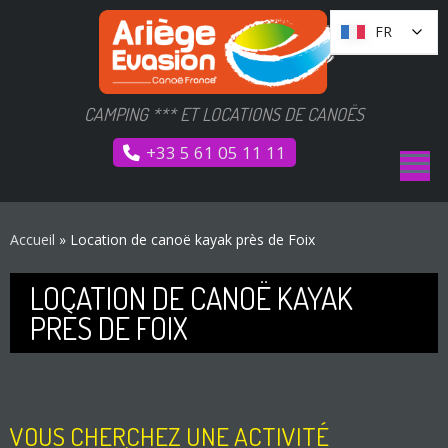
Passer
Panneau de gestion des cookies
FR
FR
au
contenu
CAMPING *** ET LOCATIONS DE CANOËS
+33 5 61 05 11 11
Accueil
»
Location de canoë kayak près de Foix
LOCATION DE CANOË KAYAK
PRÈS DE FOIX
VOUS CHERCHEZ UNE ACTIVITÉ