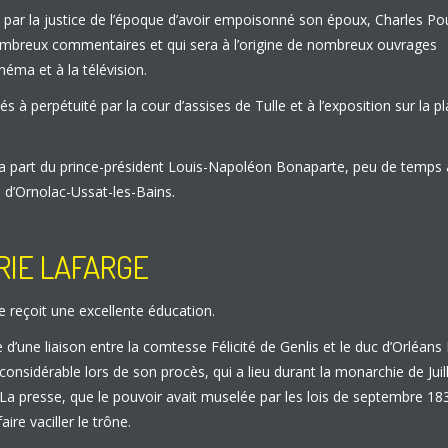
par la justice de l’époque d’avoir empoisonné son époux, Charles Po
e nombreux commentaires et qui sera à l’origine de nombreux ouvrages
inéma et à la télévision.
 perpétuité par la cour d’assises de Tulle et à l’exposition sur la p
e la part du prince-président Louis-Napoléon Bonaparte, peu de temps
 d’Ornolac-Ussat-les-Bains.
RIE LAFARGE
e reçoit une excellente éducation.
une liaison entre la comtesse Félicité de Genlis et le duc d’Orléans 
nsidérable lors de son procès, qui a lieu durant la monarchie de Juill
é. La presse, que le pouvoir avait muselée par les lois de septembre 1
re vaciller le trône.