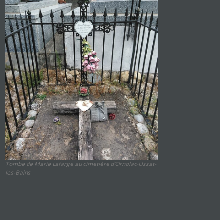
Tombe de Marie Lafarge au cimetière d’Ornolac-Ussat-
les-Bains