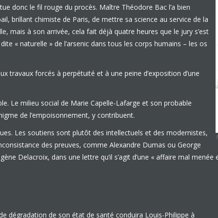
tue donc le fil rouge du procès. Maître Théodore Bac l’a bien
il, brillant chimiste de Paris, de mettre sa science au service de la
e, mais à son arrivée, cela fait déjà quatre heures que le jury s’est
ite « naturelle » de l’arsenic dans tous les corps humains – les os
 travaux forcés à perpétuité et à une peine d’exposition d’une
able. Le milieu social de Marie Capelle-Lafarge et son probable
’énigme de l’empoisonnement, y contribuent.
ues. Les soutiens sont plutôt des intellectuels et des modernistes,
r l’inconsistance des preuves, comme Alexandre Dumas ou George
ne Delacroix, dans une lettre qu’il s’agit d’une « affaire mal menée e
e dégradation de son état de santé conduira Louis-Philippe à