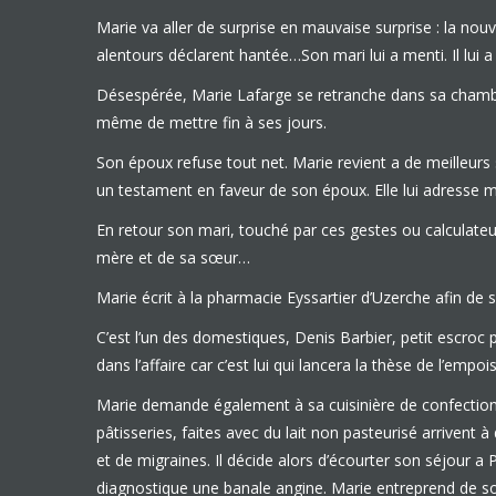
Marie va aller de surprise en mauvaise surprise : la no
alentours déclarent hantée…Son mari lui a menti. Il lui 
Désespérée, Marie Lafarge se retranche dans sa chambre 
même de mettre fin à ses jours.
Son époux refuse tout net. Marie revient a de meilleurs 
un testament en faveur de son époux. Elle lui adresse 
En retour son mari, touché par ces gestes ou calculateur
mère et de sa sœur…
Marie écrit à la pharmacie Eyssartier d’Uzerche afin de 
C’est l’un des domestiques, Denis Barbier, petit escroc p
dans l’affaire car c’est lui qui lancera la thèse de l’em
Marie demande également à sa cuisinière de confectionn
pâtisseries, faites avec du lait non pasteurisé arrive
et de migraines. Il décide alors d’écourter son séjour a P
diagnostique une banale angine. Marie entreprend de s