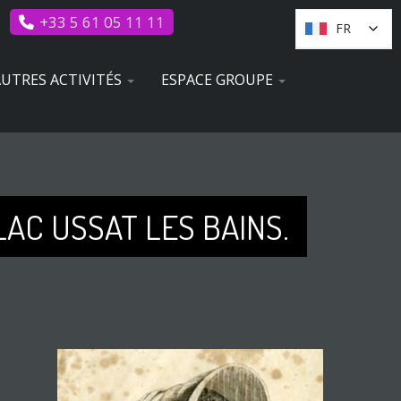
+33 5 61 05 11 11
FR
FR
UTRES ACTIVITÉS
ESPACE GROUPE
AC USSAT LES BAINS.