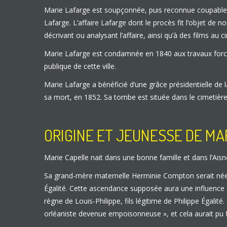
Marie Lafarge est soupçonnée, puis reconnue coupable 
Lafarge. L’affaire Lafarge dont le procès fit l’objet d
décrivant ou analysant l’affaire, ainsi qu’à des films au c
Marie Lafarge est condamnée en 1840 aux travaux forcés à
publique de cette ville.
Marie Lafarge a bénéficié d’une grâce présidentielle d
sa mort, en 1852. Sa tombe est située dans le cimetière
ORIGINE ET JEUNESSE DE MA
Marie Capelle nait dans une bonne famille et dans l’Aisn
Sa grand-mère maternelle Herminie Compton serait née d’
Égalité. Cette ascendance supposée aura une influence co
règne de Louis-Philippe, fils légitime de Philippe Égalit
orléaniste devenue empoisonneuse », et cela aurait pu fai