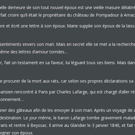
uvelle demeure de son tout nouvel époux est une vieille masure délabré
a fait croire qu’il était le propriétaire du château de Pompadour à Arn
et écrit une lettre à son époux. Marie supplie son époux de la laisser
sentiments envers son mari. Mais en secret elle se met a la recherche 
même des lettres d’amour torrides…
, fait un testament en sa faveur, lui léguant tous ses biens. Mais da
se procurer de la mort aux rats, car selon ses propres déclarations sa
arisien rencontré à Paris par Charles Lafarge, qui est chargé d’aller r
poisonnement…
er des gâteaux afin de les envoyer à son mari. Après un voyage de q
nt à destination. Le jour même, le baron Lafarge tombe gravement mal
aris et rentre à Beyssac. Il arrive au Glandier le 3 janvier 1840, et fait
oigner son époux.