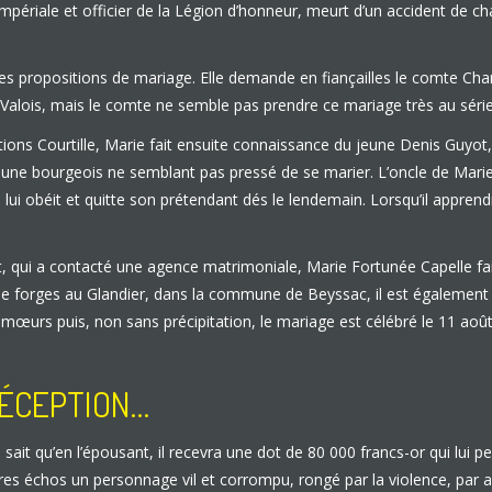
de impériale et officier de la Légion d’honneur, meurt d’un accident 
s propositions de mariage. Elle demande en fiançailles le comte Charl
n-Valois, mais le comte ne semble pas prendre ce mariage très au sér
itions Courtille, Marie fait ensuite connaissance du jeune Denis Guyot,
e jeune bourgeois ne semblant pas pressé de se marier. L’oncle de Ma
ie lui obéit et quitte son prétendant dés le lendemain. Lorsqu’il appre
at, qui a contacté une agence matrimoniale, Marie Fortunée Capelle fa
 de forges au Glandier, dans la commune de Beyssac, il est également
s mœurs puis, non sans précipitation, le mariage est célébré le 11 aoû
DÉCEPTION…
e sait qu’en l’épousant, il recevra une dot de 80 000 francs-or qui lui 
es échos un personnage vil et corrompu, rongé par la violence, par ail