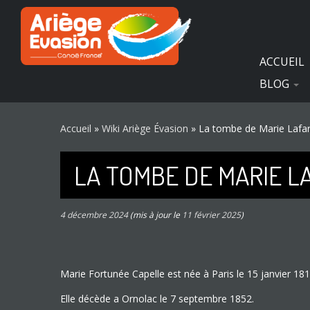
Passer
Panneau de gestion des cookies
au
contenu
ACCUEIL
BLOG
Accueil
»
Wiki Ariège Évasion
»
La tombe de Marie Lafarg
LA TOMBE DE MARIE L
4 décembre 2024
(mis à jour le
11 février 2025
)
Marie Fortunée Capelle est née à Paris le 15 janvier 181
Elle décède a Ornolac le 7 septembre 1852.