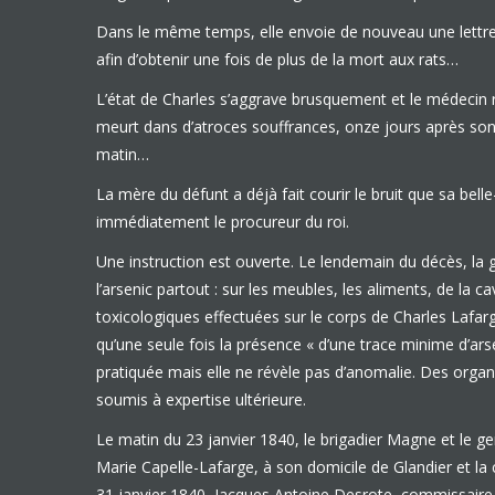
Dans le même temps, elle envoie de nouveau une lettre 
afin d’obtenir une fois de plus de la mort aux rats…
L’état de Charles s’aggrave brusquement et le médecin r
meurt dans d’atroces souffrances, onze jours après son 
matin…
La mère du défunt a déjà fait courir le bruit que sa belle
immédiatement le procureur du roi.
Une instruction est ouverte. Le lendemain du décès, la
l’arsenic partout : sur les meubles, les aliments, de la c
toxicologiques effectuées sur le corps de Charles Lafar
qu’une seule fois la présence « d’une trace minime d’ars
pratiquée mais elle ne révèle pas d’anomalie. Des orga
soumis à expertise ultérieure.
Le matin du 23 janvier 1840, le brigadier Magne et le 
Marie Capelle-Lafarge, à son domicile de Glandier et la 
31 janvier 1840, Jacques Antoine Desrote, commissaire de