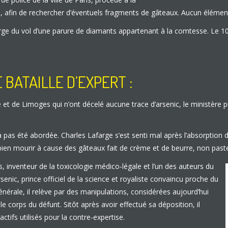
s, afin de rechercher d’éventuels fragments de gâteaux. Aucun élément
ge du vol d’une parure de diamants appartenant à la comtesse. Le 10
BATAILLE D’EXPERT :
e et de Limoges qui n’ont décelé aucune trace d’arsenic, le ministère
 n’a pas été abordée. Charles Lafarge s’est senti mal après l’absorpti
bien mourir à cause des gâteaux fait de crème et de beurre, non paste
, inventeur de la toxicologie médico-légale et l’un des auteurs du
senic, prince officiel de la science et royaliste convaincu proche du
énérale, il relève par des manipulations, considérées aujourd’hui
corps du défunt. Sitôt après avoir effectué sa déposition, il
tifs utilisés pour la contre-expertise.