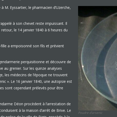
à M. Eyssartier, le pharmacien d’Uzerche,
appelé à son chevet reste impuissant. Il
retour, le 14 janvier 1840 à 6 heures du
-fille a empoisonné son fils et prévient
 gendarmerie perquisitionne et découvre de
ave au grenier. Sur les quinze analyses
ge, les médecins de l’époque ne trouvent
enic ». Le 16 janvier 1840, une autopsie est
nes sont cependant prélevés pour être
gendarme Déon procèdent à l’arrestation de
conduisent à la maison d’arrêt de Brive. Le
Poudre d’arsenic
 police de la ville de Paris, procède à la