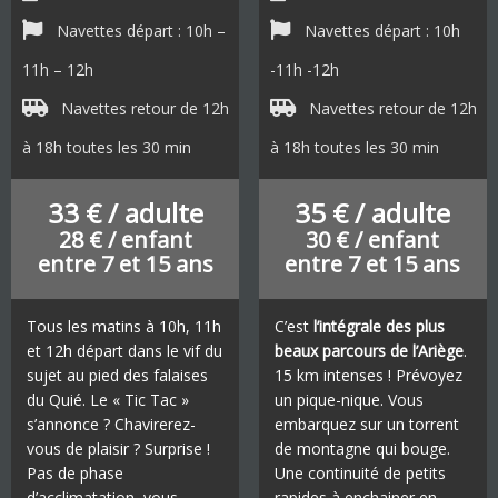
Navettes départ : 10h –
Navettes départ : 10h
11h – 12h
-11h -12h
Navettes retour de 12h
Navettes retour de 12h
à 18h toutes les 30 min
à 18h toutes les 30 min
33 € / adulte
35 € / adulte
28 € / enfant
30 € / enfant
entre 7 et 15 ans
entre 7 et 15 ans
Tous les matins à 10h, 11h
C’est
l’intégrale des plus
et 12h départ dans le vif du
beaux parcours de l’Ariège
.
sujet au pied des falaises
15 km intenses ! Prévoyez
du Quié. Le « Tic Tac »
un pique-nique. Vous
s’annonce ? Chavirerez-
embarquez sur un torrent
vous de plaisir ? Surprise !
de montagne qui bouge.
Pas de phase
Une continuité de petits
d’acclimatation, vous
rapides à enchainer en