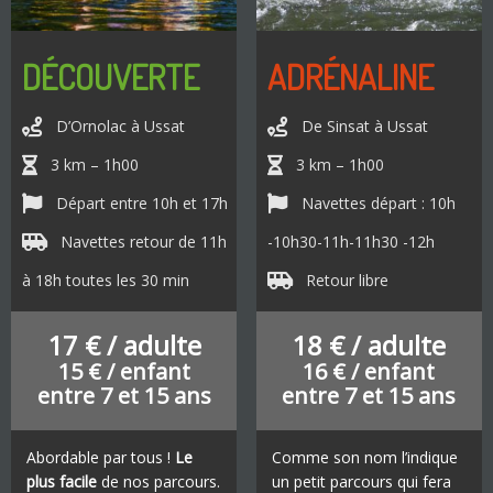
DÉCOUVERTE
ADRÉNALINE
D’Ornolac à Ussat
De Sinsat à Ussat
3 km – 1h00
3 km – 1h00
Départ entre 10h et 17h
Navettes départ : 10h
Navettes retour de 11h
-10h30-11h-11h30 -12h
à 18h toutes les 30 min
Retour libre
17 € / adulte
18 € / adulte
15 € / enfant
16 € / enfant
entre 7 et 15 ans
entre 7 et 15 ans
Abordable par tous !
Le
Comme son nom l’indique
plus facile
de nos parcours.
un petit parcours qui fera