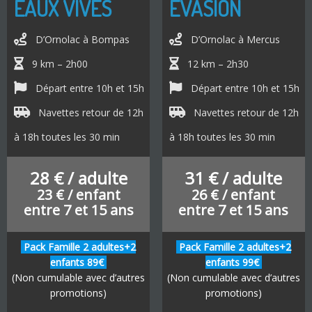
EAUX VIVES
ÉVASION
D’Ornolac à Bompas
D’Ornolac à Mercus
9 km – 2h00
12 km – 2h30
Départ entre 10h et 15h
Départ entre 10h et 15h
Navettes retour de 12h
Navettes retour de 12h
à 18h toutes les 30 min
à 18h toutes les 30 min
28 € / adulte
31 € / adulte
23 € / enfant
26 € / enfant
entre 7 et 15 ans
entre 7 et 15 ans
Pack Famille 2 adultes+2
Pack Famille 2 adultes+2
enfants 89€
enfants 99€
(Non cumulable avec d’autres
(Non cumulable avec d’autres
promotions)
promotions)