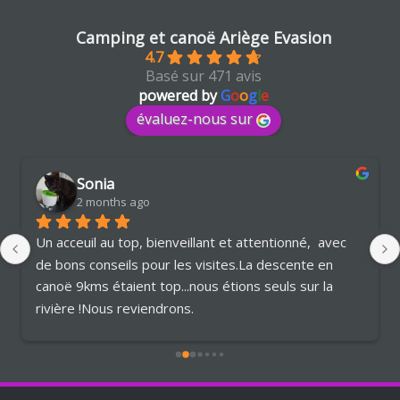
Camping et canoë Ariège Evasion
4.7
Basé sur 471 avis
powered by
G
o
o
g
l
e
évaluez-nous sur
Sonia
2 months ago
Un acceuil au top, bienveillant et attentionné,  avec 
de bons conseils pour les visites.La descente en 
canoë 9kms étaient top...nous étions seuls sur la 
rivière !Nous reviendrons.